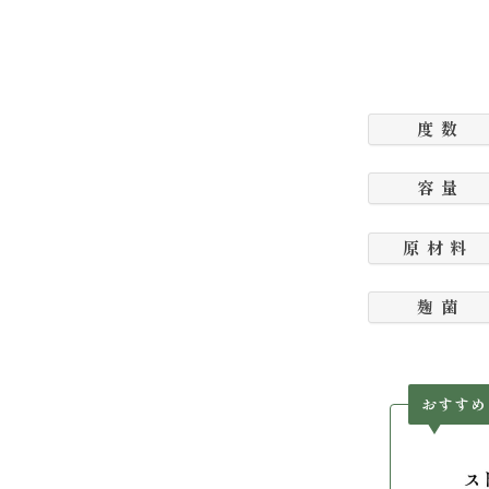
度 数
容 量
原 材 料
麹 菌
おすすめ