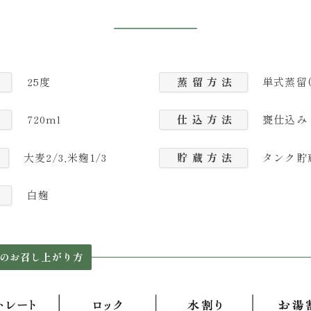
25度
蒸 留 方 法
単式蒸留(
720ml
仕 込 方 法
甕仕込み
大麦2/3,米麹1/3
貯 蔵 方 法
タンク貯
白麹
のお召し上がり方