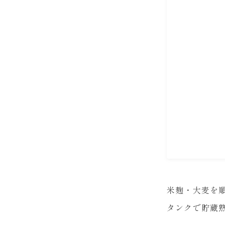
米麹・大麦を
タンクで貯蔵